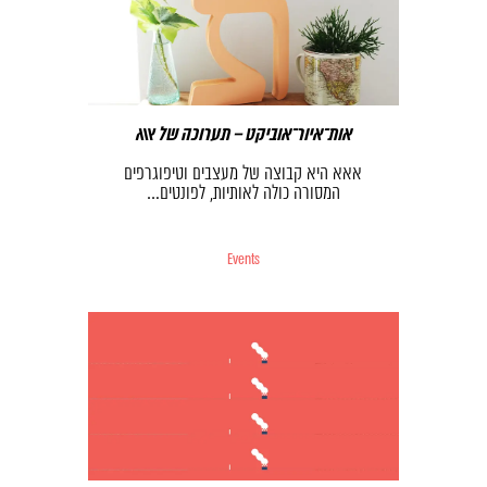
אות־איור־אוביקט – תערוכה של אאא
אאא היא קבוצה של מעצבים וטיפוגרפים
המסורה כולה לאותיות, לפונטים…
Events