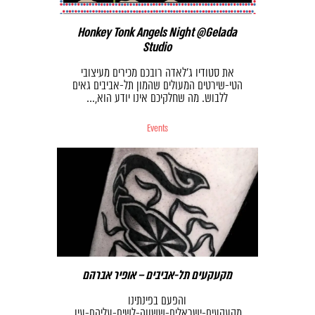
Honkey Tonk Angels Night @Gelada
Studio
את סטודיו ג׳לאדה רובכם מכירים מעיצובי
הטי-שירטים המעולים שהמון תל-אביבים גאים
ללבוש. מה שחלקיכם אינו יודע הוא,…
Events
מקעקעים תל-אביבים – אופיר אברהם
והפעם בפינתינו
מקעקעים-ישראלים-ששווה-לשים-עליהם-עין,