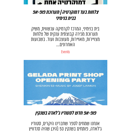
צלחות בעד דמוקרטיה | תערוכת פופ-אפ
בבית בנימיני
בית בנימיני, המרכז לקרמיקה עכשווית, משיק
תערוכת מכירה קבוצתית ענקית של צלחות
מצויירות, מאויירות, מעוצבות ועוד. בשבועות
האחרונים…
Events
פופ-אפ חדש לסטודיו ג׳לאדה בשנקין
אנחנו שמחים לספר שחברינו היקרים, סטודיו
ג׳לאדה, פותחים בשנקין 53 (היכן שהיה סנדוויץ