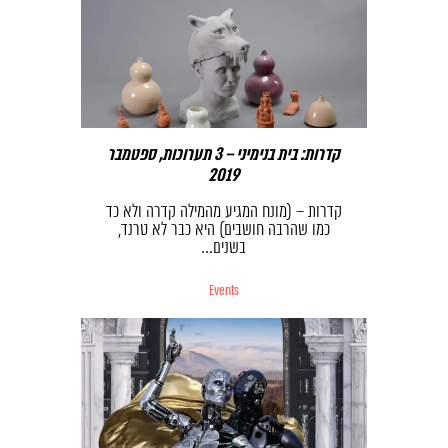
קדרות: בית בנימיני – 3 תערוכות, ספטמבר
2019
קדרות – (מונח המגיע מהמילה קדרה ולא כד
כמו שהרבה חושבים) היא כבר לא טרנד,
בשנים…
Events