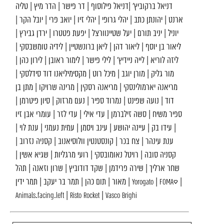
דניאל ברקוביץ’ |דניאל פילוסוף | דר פישר | הדר מיץ | טליה
ארנט | יהונתן כתב | יהלי גרופי | יהלי זיו | יואב פרי | יובל הקר |
יוניל | יניב תורם | יעל שטיינוורצל | יפעת פטטרו | ירדן גבירץ |
ליאור בן יוסף | ליאור דהן | ליאן ברונשטיין | לידיה טומשבסקי |
ליזה לוריא | לייה ניידיץ׳ | לילי פישר | לימור ראובן | לירון כהן |
מור גליק | מורן יוגב | מיכל רוט | מקסימיליאנו דוד סידלסקי |
מריאנה יארמולינסקי | מריאנה רסקין | מרינה שרויקו | מתן בן
דוד | נועה שפינט | נמרוד ספיר | נעם מרזוק | סיון פיטרמן |
ספיר משיח | סשה זילברמן | עדי אילי | עדי לזר | עומרי אבן זיו
| עידו בק | עיינה יהושע | עינב ויסמן | עמית נעמני | ענת לוי |
ענת עינהר | צח בכר | קונסטנטין וולוסיאנוב | קסניה נזרוב |
קסניה סובה | רויטל נאומובסקי | רועי מרגליות | שגיא אשין |
שחר ארליך | שירה פרידמן | שקד דודוביץ | שרון וזאנה | תהל
מאור | תום כהן | תמר בר יעקב | תמר ידין | Yorogato | FOMA♥ |
Animals.facing.left | Risto Rocket | Vasco Brighi